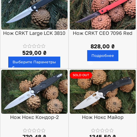
Нож CRKT Large LCK 3810
Нож CRKT CEO 7096 Red
G10
828,00
₴
529,00
₴
Подробнее
Выберите Параметры
SOLD OUT
Нож Нокс Кондор-2
Нож Нокс Майор
730,48
₴
1345,50
₴