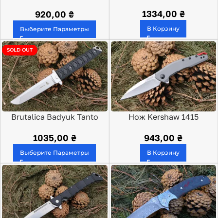
Hinderer 0393 Two-Tone
1334,00
₴
920,00
₴
В Корзину
Выберите Параметры
SOLD OUT
Brutalica Badyuk Tanto
Нож Kershaw 1415
1035,00
₴
943,00
₴
Выберите Параметры
В Корзину