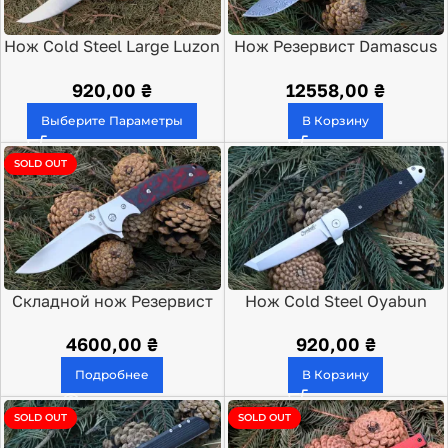
Нож Cold Steel Large Luzon
Нож Резервист Damascus
20NQX
Limited Edition (в наявності
920,00
₴
12558,00
₴
номер 001)
Выберите Параметры
В Корзину
SOLD OUT
Складной нож Резервист
Нож Cold Steel Oyabun
Fatcarbone
Limited
4600,00
₴
920,00
₴
Подробнее
В Корзину
SOLD OUT
SOLD OUT