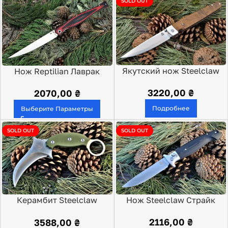
SOLD OUT
Якутский нож Steelclaw
Нож Reptilian Лаврак
Саха
3220,00
₴
2070,00
₴
Подробнее
Выберите Параметры
SOLD OUT
SOLD OUT
Керамбит Steelclaw
Нож Steelclaw Страйк
Суматра
2116,00
₴
3588,00
₴