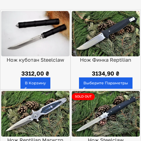
Нож куботан Steelclaw
Нож Финка Reptilian
Бамбук
3312,00
₴
3134,90
₴
В Корзину
Выберите Параметры
SOLD OUT
Нож Reptilian Магистр
Нож Steelclaw