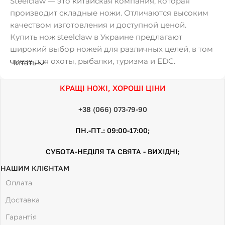
Steelclaw — это китайская компания, которая
производит складные ножи. Отличаются высоким
качеством изготовления и доступной ценой.
Купить нож steelclaw в Украине предлагают
широкий выбор ножей для различных целей, в том
числе для охоты, рыбалки, туризма и EDC.
Читать
Характеристики
КРАЩІ НОЖІ, ХОРОШІ ЦІНИ
Steelclaw складные ножи от производителя
+38 (066) 073-79-90
изготавливаются из различных материалов,
ПН.-ПТ.: 09:00-17:00;
включая сталь 440C, 420J2 и AUS-8. Клинки ножей
имеют различные формы, в том числе прямой,
СУБОТА-НЕДІЛЯ ТА СВЯТА - ВИХІДНІ;
серрейторный и комбинированный. Рукоятки
НАШИМ КЛІЄНТАМ
ножей изготавливаются из различных материалов,
включая G10, алюминий и пластик. Ножи Steelclaw
Оплата
оснащаются различными замками, в том числе
Доставка
замком Liner Lock, Frame Lock и Back Lock.
Гарантія