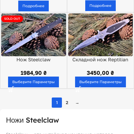
Подробнее
Подробнее
SOLD OUT
Нож Steelclaw
Складной нож Reptilian
Командор-02
Магистр 01
1984,90
₴
3450,00
₴
Выберите Параметры
Выберите Параметры
1
2
→
Ножи Steelclaw