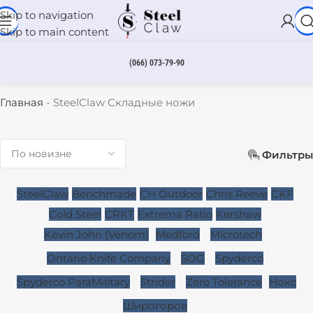
Skip to navigation
Skip to main content
(066) 073-79-90
SteelClaw Складные ножи
Главная
-
SteelClaw Складные ножи
Фильтры
SteelClaw
Benchmade
CH Outdoor
Chris Reeve
CKF
Cold Steel
CRKT
Extrema Ratio
Kershaw
Kevin John (Venom)
Medford
Microtech
Ontario Knife Company
SOG
Spyderco
Spyderco ParaMilitary
Strider
Zero Tolerance
Нокс
Широгоров