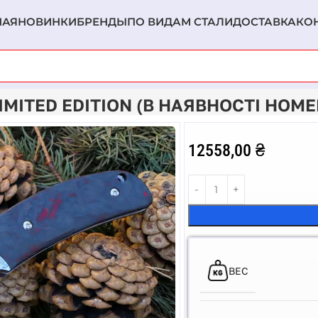
НАЯ
НОВИНКИ
БРЕНДЫ
ПО ВИДАМ СТАЛИ
ДОСТАВКА
КО
dition (в наявності номер 001)
ITED EDITION (В НАЯВНОСТІ НОМЕР
12558,00
₴
ВЕС