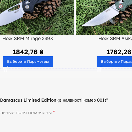
Нож SRM Mirage 239X
Нож SRM Asik
1842,76
₴
1762,2
Выберите Параметры
Выберите Пара
 Damascus Limited Edition (в наявності номер 001)”
ельные поля помечены
*