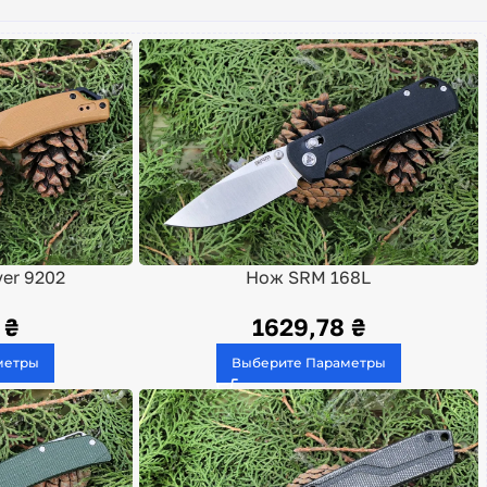
er 9202
Нож SRM 168L
0
₴
1629,78
₴
метры
Выберите Параметры