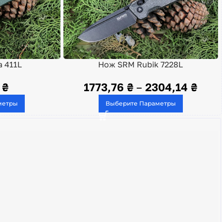
a 411L
Нож SRM Rubik 7228L
6
₴
1773,76
₴
–
2304,14
₴
метры
Выберите Параметры