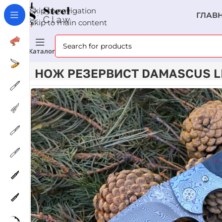
Skip to navigation
ГЛАВ
Skip to main content
Каталог
Главная
Ножи
Нож Резервист Damascus Limited E
НОЖ РЕЗЕРВИСТ DAMASCUS LIM