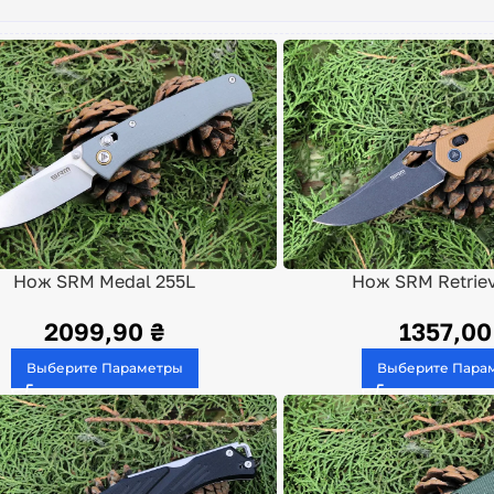
Нож SRM Medal 255L
Нож SRM Retriev
2099,90
₴
1357,0
Выберите Параметры
Выберите Пара