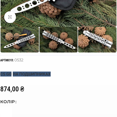
Click to enlarge
0532
АРТИКУЛ:
CS GO
НА ПОДШИПНИКАХ
874,00
₴
КОЛІР