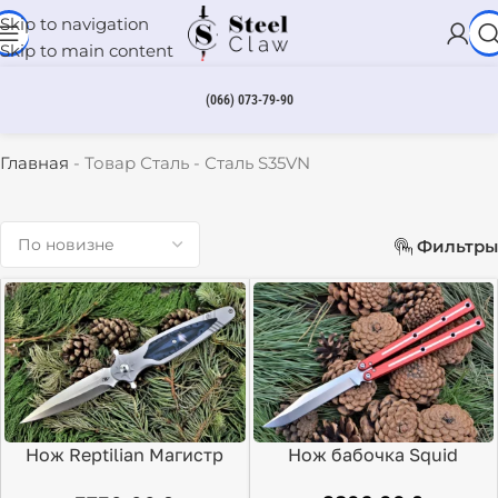
Skip to navigation
Skip to main content
(066) 073-79-90
Сталь S35VN
Главная
-
Товар Сталь
-
Сталь S35VN
Фильтры
Нож бабочка Squid
Нож Reptilian Магистр
Industries Krake Raken
S35VN