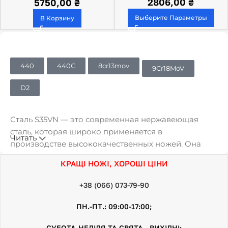
2806,00
₴
5750,00
₴
Выберите Параметры
В Корзину
440
440С
8cr13mov
9Cr18MoV
D2
Сталь S35VN — это современная нержавеющая
сталь, которая широко применяется в
Читать
производстве высококачественных ножей. Она
является усовершенствованной версией
КРАЩІ НОЖІ, ХОРОШІ ЦІНИ
популярной стали S30V, разработанной компанией
Crucible Industries. Сталь S35VN обладает высокой
+38 (066) 073-79-90
стойкостью к коррозии и отличными
механическими свойствами. Она содержит хром,
ПН.-ПТ.: 09:00-17:00;
ванадий, ниобий и другие добавки, которые
СУБОТА-НЕДІЛЯ ТА СВЯТА - ВИХІДНІ;