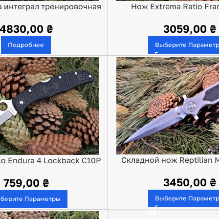
 интеграл тренировочная
Нож Extrema Ratio Fr
а подшипниках
3059,00
₴
4830,00
₴
Выберите Парамет
Подробнее
Складной нож Reptilian 
o Endura 4 Lockback C10P
3450,00
₴
759,00
₴
Выберите Парамет
берите Параметры