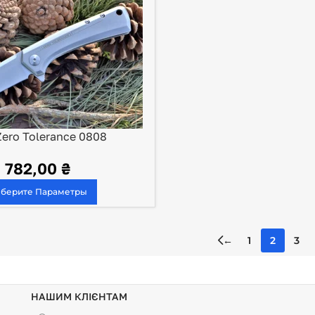
ero Tolerance 0808
782,00
₴
берите Параметры
←
1
2
3
НАШИМ КЛІЄНТАМ