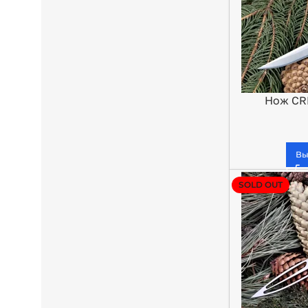
Нож CRK
Вы
SOLD OUT