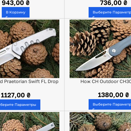
943,00
₴
736,00
₴
В Корзину
Выберите Парамет
 Praetorian Swift FL Drop
Нож CH Outdoor CH30
Point
1380,00
₴
1127,00
₴
Выберите Парамет
берите Параметры