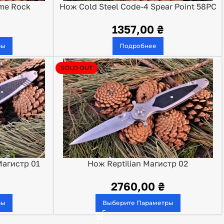
ame Rock
Нож Cold Steel Code-4 Spear Point 58PC
1357,00
₴
ры
Подробнее
SOLD OUT
Магистр 01
Нож Reptilian Магистр 02
2760,00
₴
ры
Выберите Параметры