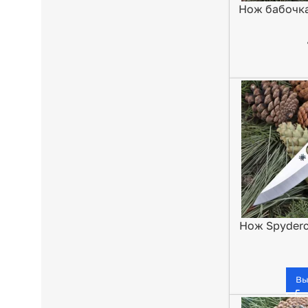
Нож бабочка
н
Нож Spyderc
Вы