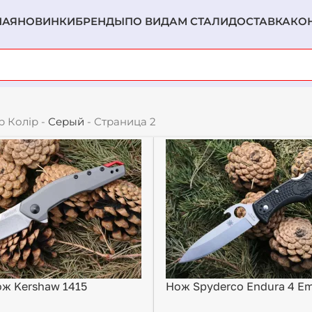
НАЯ
НОВИНКИ
БРЕНДЫ
ПО ВИДАМ СТАЛИ
ДОСТАВКА
КО
р Колір
-
Серый
-
Страница 2
ж Kershaw 1415
Нож Spyderco Endura 4 E
C10