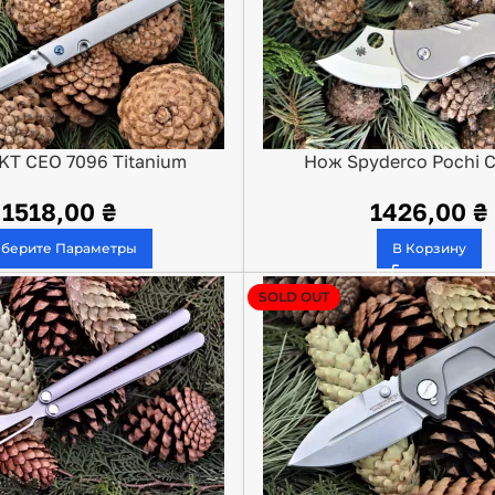
T CEO 7096 Titanium
Нож Spyderco Pochi 
1518,00
₴
1426,00
₴
берите Параметры
В Корзину
SOLD OUT