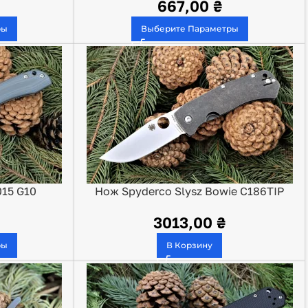
667,00
₴
ры
Выберите Параметры
15 G10
Нож Spyderco Slysz Bowie C186TIP
3013,00
₴
ры
В Корзину