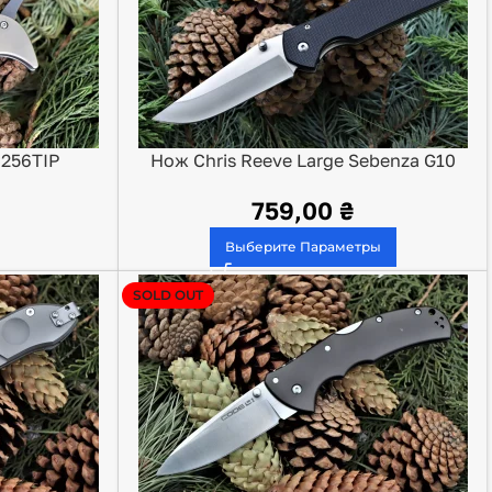
C256TIP
Нож Chris Reeve Large Sebenza G10
759,00
₴
Выберите Параметры
SOLD OUT