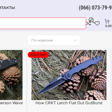
(066) 073-79-
НТАКТЫ
0,0
SOLD OUT
merson Wave
Нож CRKT Lerch Flat Out OutBurst
Assisted 7016