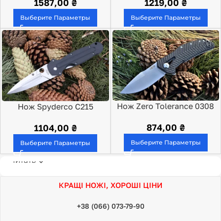
1587,00
₴
1219,00
₴
Выберите Параметры
Выберите Параметры
Нож Zero Tolerance 0308
Нож Spyderco C215
Schempp EuroEdge
874,00
₴
1104,00
₴
Выберите Параметры
Выберите Параметры
Читать
КРАЩІ НОЖІ, ХОРОШІ ЦІНИ
+38 (066) 073-79-90