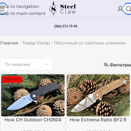
Skip to navigation
Skip to main content
(066) 073-79-90
Песочный со светлым клинком
Главная
-
Товар Колір
-
Песочный со светлым клинком
Фильтры
SOLD OUT
Нож CH Outdoor CH3504
Нож Extrema Ratio BF2 R
G10
CD Desert