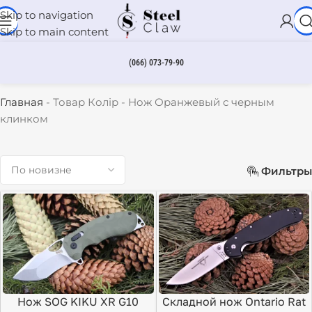
Skip to navigation
Skip to main content
(066) 073-79-90
Нож Оранжевый с черным клинком
Главная
-
Товар Колір
-
Нож Оранжевый с черным
клинком
Фильтры
Нож SOG KIKU XR G10
Складной нож Ontario Rat