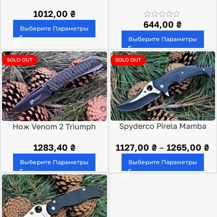
Folder Model 1
1012,00
₴
644,00
₴
Выберите Параметры
Выберите Параметры
SOLD OUT
SOLD OUT
Spyderco Pirela Mamba
Нож Venom 2 Triumph
C196
Precision
1127,00
₴
–
1265,00
₴
1283,40
₴
Выберите Параметры
Выберите Параметры